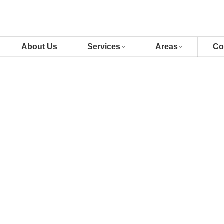
About Us
Services
Areas
Co
across the Klang Valley with our
. Whether upgrading, downsizing, or
ty, and seamless transitions for your
obs
lans