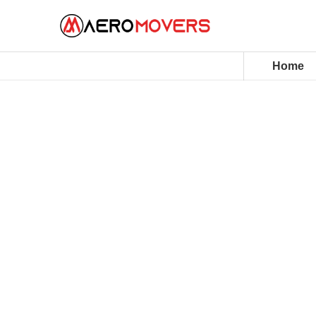
Home
House Movers Malaysia
Aero Movers elevate home relocations 
professional packing and precision moving
moving offices, we deliver care, reliabili
journey.
10+ Years of trusted moving services
98% Damage-free move rate across all j
Fully Customisable moving and packing p