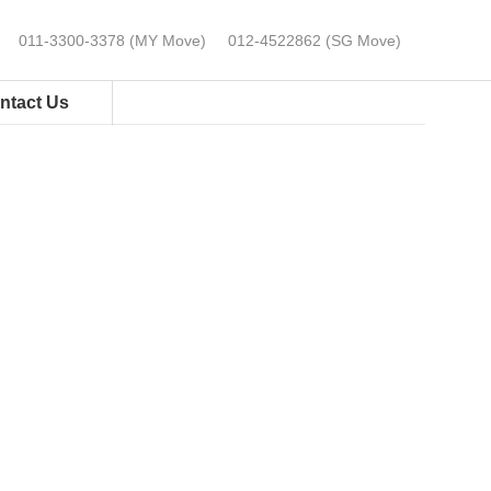
0⁠11-⁠3300⁠-⁠3378 (MY Move)
012-4522862 (SG Move)
ntact Us
GET PRICING NOW